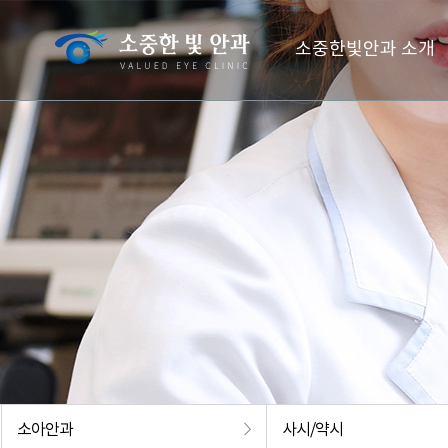
소중한빛안과 소개
소아안과
사시/약시