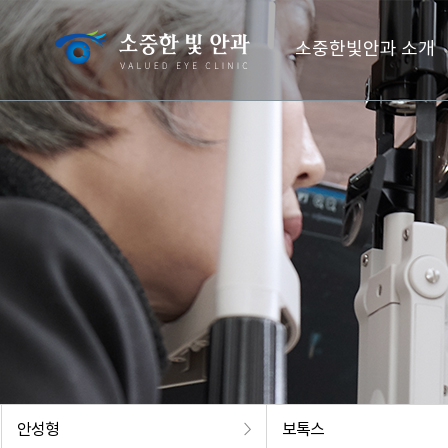
소중한빛안과 소개
안성형
보톡스